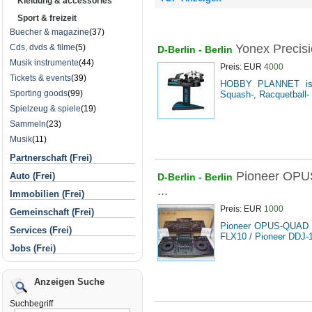
Kleidung & accessories
Sport & freizeit
Buecher & magazine
(37)
Yonex Precisi
Cds, dvds & filme
(5)
D-Berlin -
Berlin
Musik instrumente
(44)
Preis: EUR
4000
Tickets & events
(39)
HOBBY PLANNET ist e
Sporting goods
(99)
Squash-, Racquetball-
Spielzeug & spiele
(19)
Sammeln
(23)
Musik
(11)
Partnerschaft (Frei)
Pioneer OPU
Auto (Frei)
D-Berlin -
Berlin
...
Immobilien (Frei)
Preis: EUR
1000
Gemeinschaft (Frei)
Pioneer OPUS-QUAD D
Services (Frei)
FLX10 / Pioneer DDJ-1
Jobs (Frei)
Anzeigen Suche
Suchbegriff