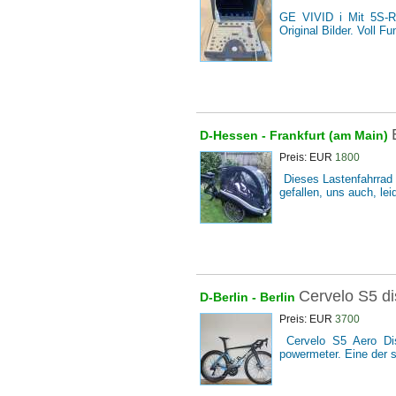
GE VIVID i Mit 5S-RS
Original Bilder. Voll Fu
D-Hessen -
Frankfurt (am Main)
Preis: EUR
1800
Dieses Lastenfahrrad 
gefallen, uns auch, le
Cervelo S5 d
D-Berlin -
Berlin
Preis: EUR
3700
Cervelo S5 Aero Dis
powermeter. Eine der sc