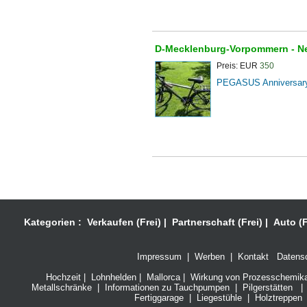
D-Mecklenburg-Vorpommern -
N
Preis: EUR
350
PEGASUS Anniversary 
Kategorien :
Verkaufen (Frei)
|
Partnerschaft (Frei)
|
Auto (F
Impressum
|
Werben
|
Kontakt
Datensc
Hochzeit
|
Lohnhelden
|
Mallorca
|
Wirkung von Prozesschemikali
Metallschränke
|
Informationen zu Tauchpumpen
|
Pilgerstätten
|
Fertiggarage
|
Liegestühle
|
Holztreppen