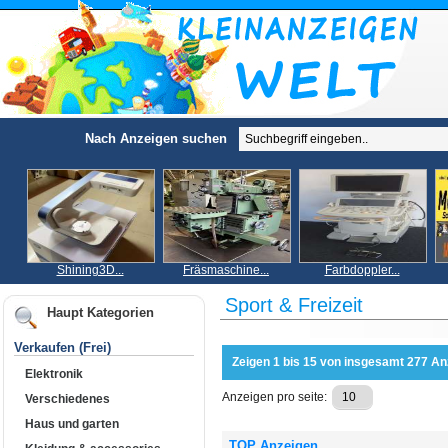
Nach Anzeigen suchen
Shining3D...
Fräsmaschine...
Farbdoppler...
Sport & Freizeit
Haupt Kategorien
Verkaufen (Frei)
Zeigen 1 bis 15 von insgesamt 277 An
Elektronik
Anzeigen pro seite:
Verschiedenes
Haus und garten
TOP Anzeigen