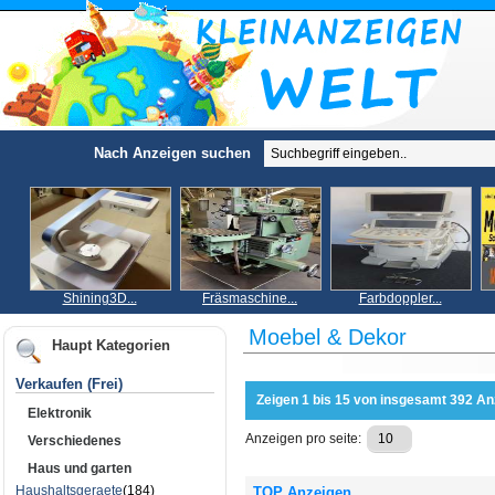
Nach Anzeigen suchen
Shining3D...
Fräsmaschine...
Farbdoppler...
Moebel & Dekor
Haupt Kategorien
Verkaufen (Frei)
Zeigen 1 bis 15 von insgesamt 392 An
Elektronik
Anzeigen pro seite:
Verschiedenes
Haus und garten
Haushaltsgeraete
(184)
TOP Anzeigen