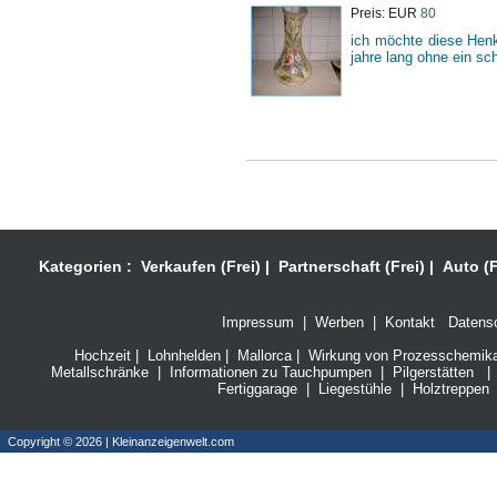
Preis: EUR
80
ich möchte diese Henk
jahre lang ohne ein sc
Kategorien :
Verkaufen (Frei)
|
Partnerschaft (Frei)
|
Auto (F
Impressum
|
Werben
|
Kontakt
Datensc
Hochzeit
|
Lohnhelden
|
Mallorca
|
Wirkung von Prozesschemikali
Metallschränke
|
Informationen zu Tauchpumpen
|
Pilgerstätten
|
Fertiggarage
|
Liegestühle
|
Holztreppen
Copyright © 2026 | Kleinanzeigenwelt.com