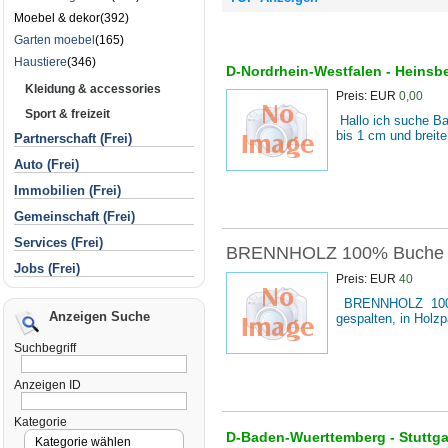
Moebel & dekor(392)
Garten moebel
(165)
Haustiere
(346)
D-Nordrhein-Westfalen -
Heinsb
Kleidung & accessories
Preis: EUR
0,00
Sport & freizeit
Hallo ich suche Ba
bis 1 cm und breit
Partnerschaft (Frei)
Auto (Frei)
Immobilien (Frei)
Gemeinschaft (Frei)
Services (Frei)
BRENNHOLZ 100% Buche ,E
Jobs (Frei)
Preis: EUR
40
BRENNHOLZ 100% 
Anzeigen Suche
gespalten, in Holz
Suchbegriff
Anzeigen ID
Kategorie
D-Baden-Wuerttemberg -
Stuttg