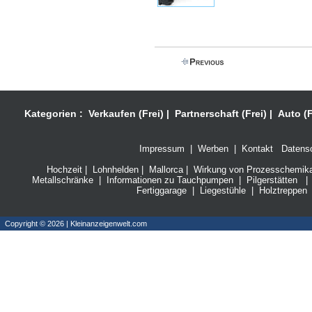
Kategorien :
Verkaufen (Frei)
|
Partnerschaft (Frei)
|
Auto (F
Impressum
|
Werben
|
Kontakt
Datensc
Hochzeit
|
Lohnhelden
|
Mallorca
|
Wirkung von Prozesschemikali
Metallschränke
|
Informationen zu Tauchpumpen
|
Pilgerstätten
|
Fertiggarage
|
Liegestühle
|
Holztreppen
Copyright © 2026 | Kleinanzeigenwelt.com