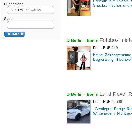
Popcorn auf Events f
Bundesland
Snacks: frisches und w
Stadt
Fotobox miete
D-Berlin -
Berlin
Preis: EUR
249
Keine Zeitbegrenzung 
Begrenzung - Hochwerti
Land Rover R
D-Berlin -
Berlin
Preis: EUR
12500
Gepflegter Range Rov
Winterrädern. Nichtrau