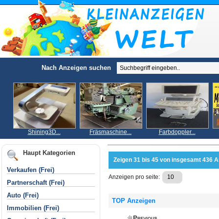
Nach Anzeigen suchen
Shining3D...
Fräsmaschine...
Farbdoppler...
Haupt Kategorien
Zeigen 31 bis 45 von insgesamt 436 
Verkaufen (Frei)
Anzeigen pro seite:
Partnerschaft (Frei)
Auto (Frei)
TOP Anzeigen
Immobilien (Frei)