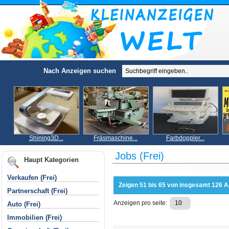
Nach Anzeigen suchen
Shining3D...
Fräsmaschine...
Farbdoppler...
Jobs (Frei)
Haupt Kategorien
Verkaufen (Frei)
Zeigen 51 bis 65 von insgesamt 126 
Partnerschaft (Frei)
Anzeigen pro seite:
Auto (Frei)
Immobilien (Frei)