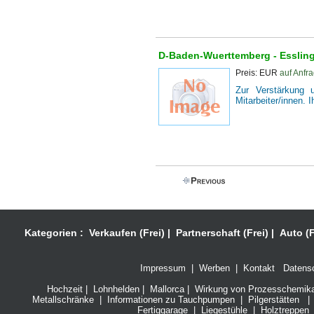
D-Baden-Wuerttemberg -
Esslin
Preis: EUR
auf Anfr
Zur Verstärkung u
Mitarbeiter/innen. 
Kategorien :
Verkaufen (Frei)
|
Partnerschaft (Frei)
|
Auto (F
Impressum
|
Werben
|
Kontakt
Datensc
Hochzeit
|
Lohnhelden
|
Mallorca
|
Wirkung von Prozesschemikali
Metallschränke
|
Informationen zu Tauchpumpen
|
Pilgerstätten
|
Fertiggarage
|
Liegestühle
|
Holztreppen