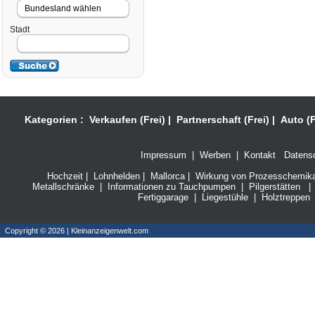
Stadt
Kategorien :
Verkaufen (Frei)
|
Partnerschaft (Frei)
|
Auto (F
Impressum
|
Werben
|
Kontakt
Datensc
Hochzeit
|
Lohnhelden
|
Mallorca
|
Wirkung von Prozesschemikali
Metallschränke
|
Informationen zu Tauchpumpen
|
Pilgerstätten
|
Fertiggarage
|
Liegestühle
|
Holztreppen
Copyright © 2026 | Kleinanzeigenwelt.com