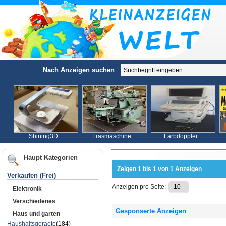
Nach Anzeigen suchen
Shining3D...
Fräsmaschine...
Farbdoppler...
Haupt Kategorien
Zeigen 1 bis 1 von 1 Anzeigen
Verkaufen (Frei)
Anzeigen pro Seite:
Elektronik
Verschiedenes
Gesponserte Anzeigen
Haus und garten
Haushaltsgeraete
(184)