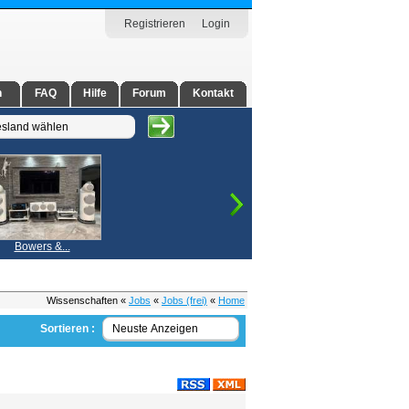
Registrieren
Login
n
FAQ
Hilfe
Forum
Kontakt
Bowers &...
Wissenschaften «
Jobs
«
Jobs (frei)
«
Home
Sortieren :