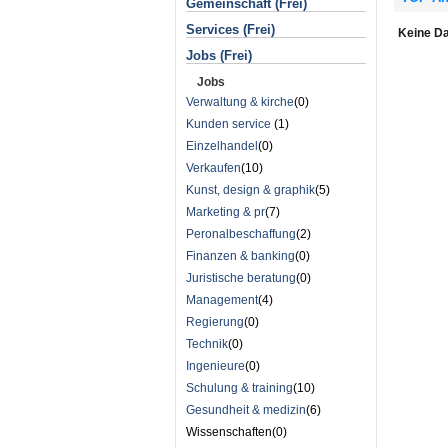
Gemeinschaft (Frei)
Services (Frei)
Keine Da
Jobs (Frei)
Jobs
Verwaltung & kirche
(0)
Kunden service
(1)
Einzelhandel
(0)
Verkaufen
(10)
Kunst, design & graphik
(5)
Marketing & pr
(7)
Peronalbeschaffung
(2)
Finanzen & banking
(0)
Juristische beratung
(0)
Management
(4)
Regierung
(0)
Technik
(0)
Ingenieure
(0)
Schulung & training
(10)
Gesundheit & medizin
(6)
Wissenschaften(0)