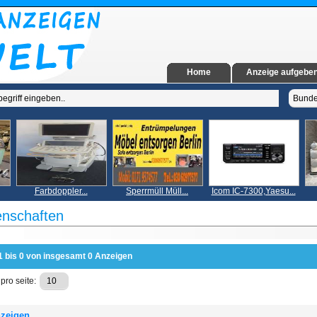
Home
Anzeige aufgebe
Farbdoppler...
Sperrmüll Müll...
Icom IC-7300,Yaesu...
nschaften
1 bis 0 von insgesamt 0 Anzeigen
pro seite:
zeigen