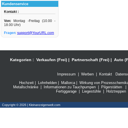
Kundenservice
Kontakt :
Von:
Montag -Freitag (10.00 -
18.00 Uhr)
Fragen
:
support@YourURL.com
Kategorien :
Verkaufen (Frei)
|
Partnerschaft (Frei)
|
Auto (F
Impressum
|
Werben
|
Kontakt
Datensc
Hochzeit
|
Lohnhelden
|
Mallorca
|
Wirkung von Prozesschemikali
Metallschränke
|
Informationen zu Tauchpumpen
|
Pilgerstätten
|
Fertiggarage
|
Liegestühle
|
Holztreppen
Copyright © 2026 | Kleinanzeigenwelt.com