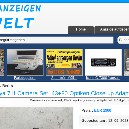
Home
Anzeige aufgebe
Farbdoppler...
Sperrmüll Müll...
Icom IC-7300,Yaesu...
- Berlin
a 7 II Camera Set, 43+80 Optiken,Close-up Adapt
Mamiya 7 ii camera set, 43+80 optiken,close-up adapter kit nk701,pl...
Preis :
EUR 1900
Geposted am :
12 -09 -2023