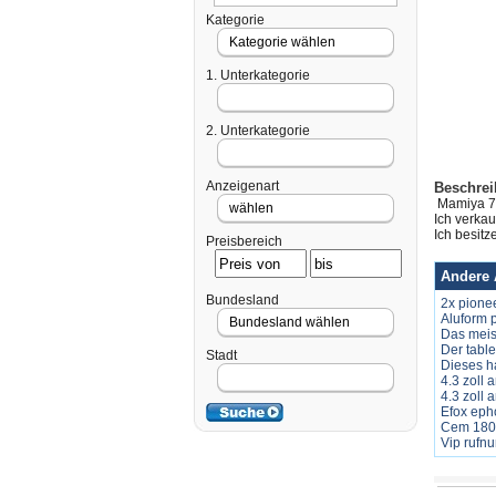
Kategorie
1. Unterkategorie
2. Unterkategorie
Anzeigenart
Beschre
Mamiya 7 
Ich verka
Ich besitz
Preisbereich
Andere 
Bundesland
2x pione
Aluform p
Das meis
Der table
Stadt
Dieses ha
4.3 zoll
4.3 zoll
Efox epho
Cem 180 
Vip rufn