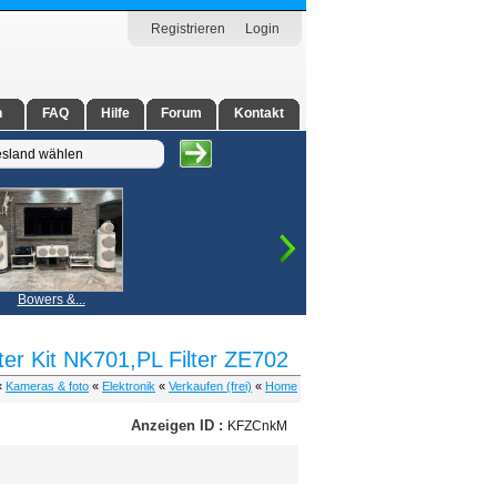
Registrieren
Login
n
FAQ
Hilfe
Forum
Kontakt
Bowers &...
er Kit NK701,PL Filter ZE702
 «
Kameras & foto
«
Elektronik
«
Verkaufen (frei)
«
Home
Anzeigen ID :
KFZCnkM