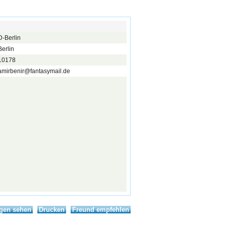
D-Berlin
Berlin
10178
amirbenir@fantasymail.de
igen sehen
Drucken
Freund empfehlen