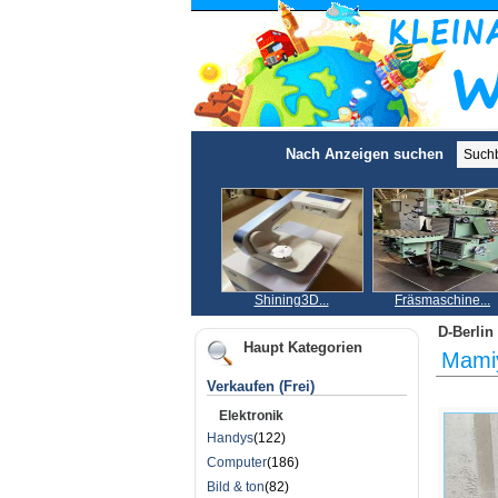
Nach Anzeigen suchen
Shining3D...
Fräsmaschine...
D-Berlin 
Haupt Kategorien
Mamiy
Verkaufen (Frei)
Elektronik
Handys
(122)
Computer
(186)
Bild & ton
(82)