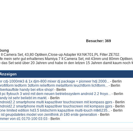
Besucher: 369
ibung
II Camera Set, 43,80 Optiken,Close-up Adapter Kit NK701,PL Filter ZE702.
ufe mein sehr gut erhaltenes Mamiya 7 II Camera Set, mit 43mm und 80mm Optiken,
e das Set seid über 20 Jahren und habe in den letzen 15 Jahren damit kaum noch fo
Anzeigen
er cdj-1000mk3 & 1x djm-800 mixer dj package + pioneer hdj 2000...
- Berlin
rofilform ledform 3dform reliefform metallform leuchtform lichtform...
- Berlin
tverkauftste handy bei efox-shop!
- Berlin
t pc flytouch 3 wird mit dem neuen betriebssystem android 2.2 froyo...
- Berlin
ndy ist sehr beliebt im markt.
- Berlin
 android2.2 smartphone multi kapazitiver touchscreen mit kompass gprs
- Berlin
 android2.2 smartphone multi kapazitiver touchscreen mit kompass gprs
- Berlin
ne limited edition hd3.5 bildschirm kapazitive multi-touch mtk6235...
- Berlin
ist geupdatetes model von zenithink zt-180 erste generation
- Berlin
ummer von d1 0170-100 03 03
- Berlin